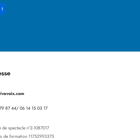
esse
vivevoix.com
79 87 44/ 06 14 15 03 17
e de spectacle n°2-1087017
o de formation 11752993375