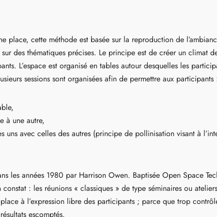
nne place, cette méthode est basée sur la reproduction de l’ambian
t sur des thématiques précises. Le principe est de créer un climat d
ants. L’espace est organisé en tables autour desquelles les participa
usieurs sessions sont organisées afin de permettre aux participants 
ble,
e à une autre,
 uns avec celles des autres (principe de pollinisation visant à l’int
ans les années 1980 par Harrison Owen. Baptisée Open Space Te
n constat : les réunions « classiques » de type séminaires ou atelier
place à l’expression libre des participants ; parce que trop contr
résultats escomptés.