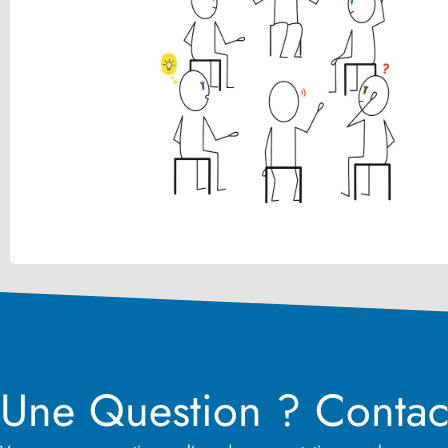
Ateliers et tables rondes pour résoudre
ensemble une problématique.
VOIR
Une Question ? Contac