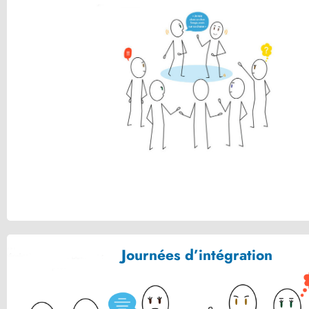
Se découvrir autrement et de manière ludique.
Favoriser la cohésion des équipes
VOIR
Journées d’intégration