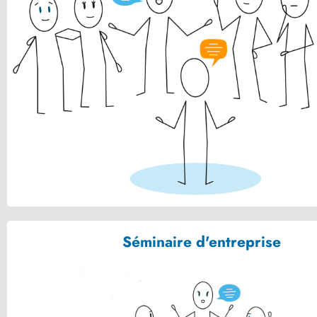
Découvrir la richesse et la compléxité de la
nature humaine à travers les 9 masques
archetypes de la commedia dell'arte
VOIR
Séminaire d'entreprise