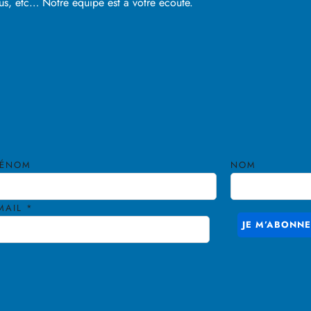
sus, etc… Notre équipe est a votre écoute.
RÉNOM
NOM
MAIL
*